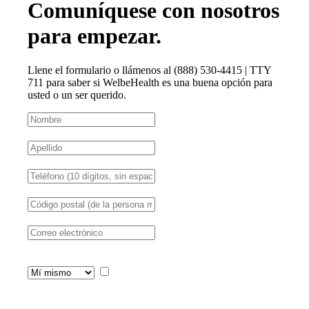
Comuníquese con nosotros
para empezar.
Llene el formulario o llámenos al (888) 530-4415 | TTY
711 para saber si WelbeHealth es una buena opción para
usted o un ser querido.
Estoy solicitando esta
información para:
Al seleccionar esta casilla, usted
acepta recibir mensajes de texto informativos o
promocionales de WelbeHealth. Es posible que se