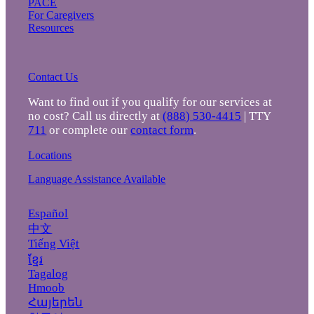
PACE
For Caregivers
Resources
Contact Us
Want to find out if you qualify for our services at
no cost? Call us directly at
(888) 530-4415
| TTY
711
or complete our
contact form
.
Locations
Language Assistance Available
Español
中文
Tiếng Việt
ខ្មែរ
Tagalog
Hmoob
Հայերեն