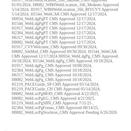
H6317_WBHWebLocation_166_SanJose_CMS Approved
01/05/2024, H8082_WBHWebLocation_166_Modesto Approved
5/14/2024, H1917_WBHWebLocation_166_RIVCVY Approved
5/14/2024, H1544_WebCAR CMS Approved 12/17/2024,
H0934_WebLdgPgPT CMS Approved 12/17/2024,
H1544_WebLdgPgPT CMS Approved 12/17/2024,
H1917_WebLdgPgPT CMS Approved 12/17/2024,
H2384_WebLdgPgPT CMS Approved 12/17/2024,
H6317_WebLdgPgPT CMS Approved 12/17/2024,
H8082_WebLdgPgPT CMS Approved 12/17/2024,
H1917_CVYWelcome_CMS Approved 09/30/2024,
H8082_StkMod_CMS Approved 09/30/2024, H1544_WebCAR
CMS Approved 12/17/2024 H0934_WebLdgPg_CMS Approved
10/18/2024, H1544_WebLdgPg_CMS Approved 10/18/2024,
H1917_WebLdgPg_CMS Approved 10/08/2024,
H2384_WebLdgPg_CMS Approved 10/18/2024,
H6317_WebLdgPg_CMS Approved 10/18/2024,
H8082_WebLdgPg_CMS Approved 10/18/2024,
H1219_PACEGuide_SP CMS Approved 05/14/2024,
H1219_PACEGuide_CH CMS Approved 05/14/2024,
H8082_WebLocPgMOD_CMS Approved 4/22/2025,
H8082_WebLocPgEG_CMS Approved 4/21/2025,
H1219_WebLocPgSBN_CMS Approval 7/11/25 ,
H2384_WebLocPgFresno_CMS Approved 08/14/25,
H8082_WebLocPgStockton_CMS Approval Pending
6/26/2026