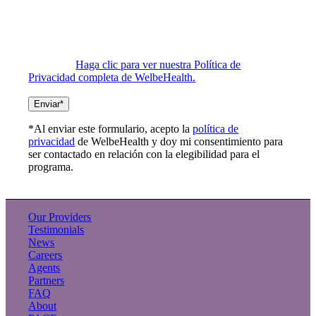
apliquen tarifas de mensajes y datos. Los operadores no
son responsables de mensajes retrasados o no entregados.
La frecuencia de los mensajes varía según el usuario.
Envíe un mensaje de texto con la palabra HELP para
obtener ayuda y STOP para darse de baja en cualquier
momento.
Haga clic para ver nuestra Política de
Privacidad completa de WelbeHealth.
*Al enviar este formulario, acepto la
política de
privacidad
de WelbeHealth y doy mi consentimiento para
ser contactado en relación con la elegibilidad para el
programa.
Our Providers
Testimonials
News
Careers
Agents
Partners
FAQ
About