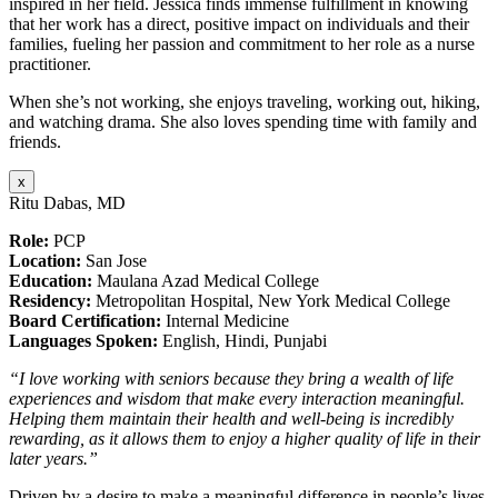
inspired in her field. Jessica finds immense fulfillment in knowing
that her work has a direct, positive impact on individuals and their
families, fueling her passion and commitment to her role as a nurse
practitioner.
When she’s not working, she enjoys traveling, working out, hiking,
and watching drama. She also loves spending time with family and
friends.
x
Ritu Dabas, MD
Role:
PCP
Location:
San Jose
Education:
Maulana Azad Medical College
Residency:
Metropolitan Hospital, New York Medical College
Board Certification:
Internal Medicine
Languages Spoken:
English, Hindi, Punjabi
“I love working with seniors because they bring a wealth of life
experiences and wisdom that make every interaction meaningful.
Helping them maintain their health and well-being is incredibly
rewarding, as it allows them to enjoy a higher quality of life in their
later years.”
Driven by a desire to make a meaningful difference in people’s lives,