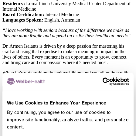
Residency:
Loma Linda University Medical Center Department of
Internal Medicine
Board Certification:
Internal Medicine
Languages Spoken:
English, Armenian
“I love working with seniors because of the difference we make as
they are more fragile and depend on us for their healthcare needs.”
Dr. Armen Isaiants is driven by a deep passion for mastering his
craft and using that expertise to make a meaningful impact in the
lives of others. Every moment is an opportunity to grow, connect,
and bring care and compassion where it’s needed most.
When he’s not working, he enjoys hiking, and spending time with
family and friends.
x
Sunny Kim, NP-BC
We Use Cookies to Enhance Your Experience
Role:
Nurse Practitioner
Location:
Long Beach
By continuing, you agree to our use of cookies to
Education:
UCLA
improve site functionality, analyze traffic, and personalize
Board Certification:
ANCC
content.
Languages Spoken:
English, Korean