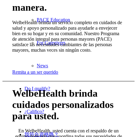
manera.
PACE Education
WelbeHealth brinda un servicio completo en cuidados de
salud y apoyo personalizado para ayudarle a envejecer
bien en su hogar y en su comunidad. Nuestro Programa
de atención integral para personas mayores (PACE)
For Caregivers
satisface las necesidades cambiantes de las personas
mayores, muchas veces sin ningún costo.
News
Remita a un ser querido
Do I qualify?
WelbeHealth brinda
cuidados personalizados
¿Califico?
para usted.
En WelbeHealth, usted cuenta con el respaldo de un
我符合資格嗎？
equipo dedicado que coordina todas sus necesidades de