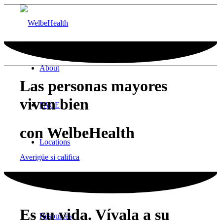
About
Las personas mayores
viven bien
PACE
con WelbeHealth
Locations
Averigüe si califica
Careers
Es su vida. Vívala a su
Resources