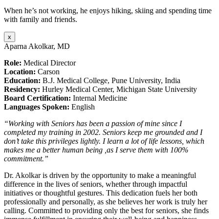
When he’s not working, he enjoys hiking, skiing and spending time
with family and friends.
x
Aparna Akolkar, MD
Role:
Medical Director
Location:
Carson
Education:
B.J. Medical College, Pune University, India
Residency:
Hurley Medical Center, Michigan State University
Board Certification:
Internal Medicine
Languages Spoken:
English
“Working with Seniors has been a passion of mine since I
completed my training in 2002. Seniors keep me grounded and I
don’t take this privileges lightly. I learn a lot of life lessons, which
makes me a better human being ,as I serve them with 100%
commitment.”
Dr. Akolkar is driven by the opportunity to make a meaningful
difference in the lives of seniors, whether through impactful
initiatives or thoughtful gestures. This dedication fuels her both
professionally and personally, as she believes her work is truly her
calling. Committed to providing only the best for seniors, she finds