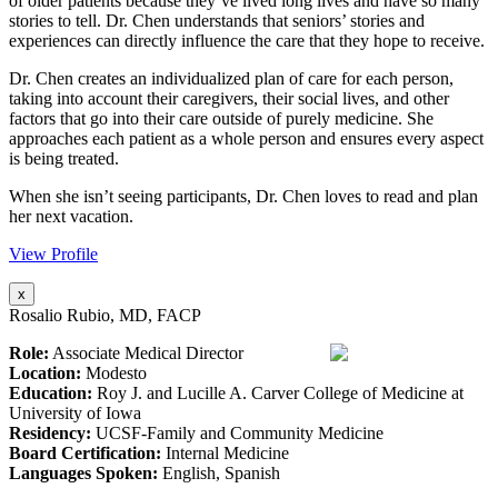
of older patients because they’ve lived long lives and have so many
stories to tell. Dr. Chen understands that seniors’ stories and
experiences can directly influence the care that they hope to receive.
Dr. Chen creates an individualized plan of care for each person,
taking into account their caregivers, their social lives, and other
factors that go into their care outside of purely medicine. She
approaches each patient as a whole person and ensures every aspect
is being treated.
When she isn’t seeing participants, Dr. Chen loves to read and plan
her next vacation.
View Profile
x
Rosalio Rubio, MD, FACP
Role:
Associate Medical Director
Location:
Modesto
Education:
Roy J. and Lucille A. Carver College of Medicine at
University of Iowa
Residency:
UCSF-Family and Community Medicine
Board Certification:
Internal Medicine
Languages Spoken:
English, Spanish