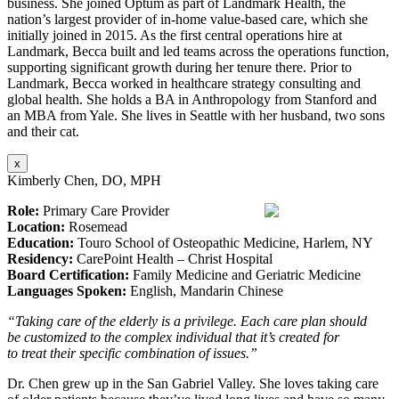
business. She joined Optum as part of Landmark Health, the
nation’s largest provider of in-home value-based care, which she
initially joined in 2015. As the first central operations hire at
Landmark, Becca built and led teams across the operations function,
supporting significant growth during her tenure there. Prior to
Landmark, Becca worked in healthcare strategy consulting and
global health. She holds a BA in Anthropology from Stanford and
an MBA from Yale. She lives in Seattle with her husband, two sons
and their cat.
x
Kimberly Chen, DO, MPH
Role:
Primary Care Provider
Location:
Rosemead
Education:
Touro School of Osteopathic Medicine, Harlem, NY
Residency:
CarePoint Health – Christ Hospital
Board Certification:
Family Medicine and Geriatric Medicine
Languages Spoken:
English, Mandarin Chinese
“Taking care of the elderly is a privilege. Each care plan should
be customized to the complex individual that it’s created for
to treat their specific combination of issues.”
Dr. Chen grew up in the San Gabriel Valley. She loves taking care