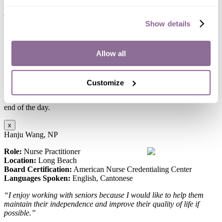
“I was brought up by my grandmother. Working with our
population brings me back the fond memories I shared with my
grandmother when I was younger.”
Show details
Sunny’s colleagues and participants are her driving force, motivating
her to excel in her professional endeavors. They inspire her to
Allow all
embrace creative solutions when faced with challenges. She finds
immense value in being a part of each participant’s life journey,
considering it a priceless aspect of her career.
Customize
When she’s not working, she enjoys riding bicycles with her family
in the park. She also loves playing Uno with her little kiddos at the
end of the day.
x
Hanju Wang, NP
Role:
Nurse Practitioner
Location:
Long Beach
Board Certification:
American Nurse Credentialing Center
Languages Spoken:
English, Cantonese
“I enjoy working with seniors because I would like to help them
maintain their independence and improve their quality of life if
possible.”